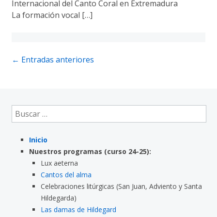
Internacional del Canto Coral en Extremadura
La formación vocal […]
Navegación
←
Entradas anteriores
de
entradas
Buscar:
Inicio
Nuestros programas (curso 24-25):
Lux aeterna
Cantos del alma
Celebraciones litúrgicas (San Juan, Adviento y Santa
Hildegarda)
Las damas de Hildegard