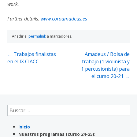
work.
Further details:
www.coroamadeus.es
Añadir el
permalink
a marcadores.
Navegación
←
Trabajos finalistas
Amadeus / Bolsa de
en el IX CIACC
trabajo (1 violinista y
de
1 percusionista) para
entradas
el curso 20-21
→
Buscar:
Inicio
Nuestros programas (curso 24-25):