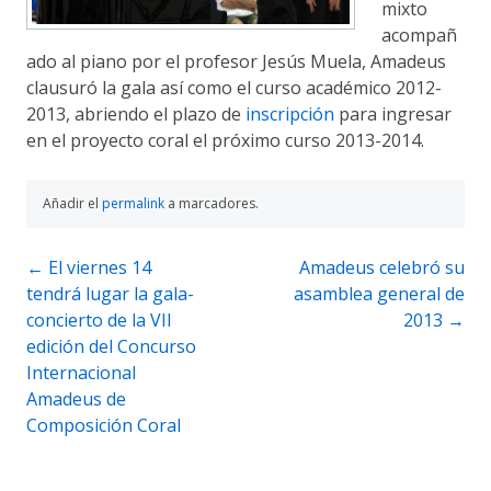
mixto
acompañ
ado al piano por el profesor Jesús Muela, Amadeus
clausuró la gala así como el curso académico 2012-
2013, abriendo el plazo de
inscripción
para ingresar
en el proyecto coral el próximo curso 2013-2014.
Añadir el
permalink
a marcadores.
Navegación
←
El viernes 14
Amadeus celebró su
tendrá lugar la gala-
asamblea general de
de
concierto de la VII
2013
→
entradas
edición del Concurso
Internacional
Amadeus de
Composición Coral