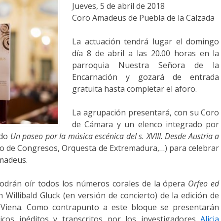
Jueves, 5 de abril de 2018
Coro Amadeus de Puebla de la Calzada
La actuación tendrá lugar el domingo
día 8 de abril a las 20.00 horas en la
parroquia Nuestra Señora de la
Encarnación y gozará de entrada
gratuita hasta completar el aforo.
La agrupación presentará, con su Coro
de Cámara y un elenco integrado por
ado
Un paseo por la música escénica del s. XVIII. Desde Austria a
cio de Congresos, Orquesta de Extremadura,…) para celebrar
Amadeus.
podrán oír todos los números corales de la ópera
Orfeo ed
 Willibald Gluck (en versión de concierto) de la edición de
Viena. Como contrapunto a este bloque se presentarán
cicos inéditos y transcritos por los investigadores
Alicia