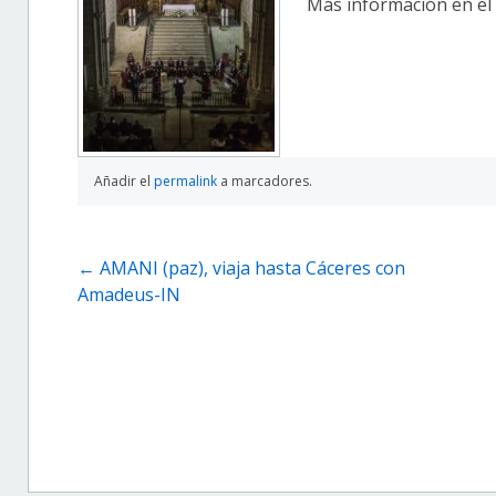
Más información en el
Añadir el
permalink
a marcadores.
Navegación
←
AMANI (paz), viaja hasta Cáceres con
Amadeus-IN
de
entradas