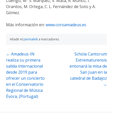
Luengo, Mª S. Márquez, V. Mata, R. Muñoz, I.
Orantos, M. Ortega, C. L. Fernández de Soto y A.
Gómez.
Más información en:
www.coroamadeus.es
Añadir el
permalink
a marcadores.
Navegación
←
Amadeus-IN
Schola Cantorum
realiza su primera
Extrematurensis
de
salida internacional
entonará la misa de
entradas
desde 2019 para
San Juan en la
ofrecer un concierto
catedral de Badajoz
en el Conservatorio
→
Regional de Música
Évora, (Portugal)